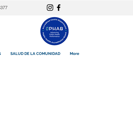
6377
S
SALUD DE LA COMUNIDAD
More