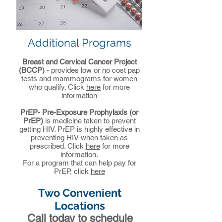
Additional Programs
B
reast and Cervical Cancer Project
(BCCP)
- provides low or no cost pap
tests and mammograms for women
who qualify. Click
here
for more
information
PrEP- Pre-Exposure Prophylaxis (or
PrEP)
is medicine taken to prevent
getting HIV. PrEP is highly effective in
preventing HIV when taken as
prescribed. Click
here
for more
information.
For a program that can help pay for
PrEP, click
here
Two Convenient
Locations
Call today to schedule